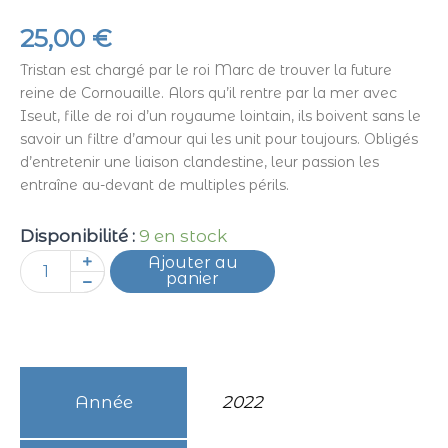
25,00
€
Tristan est chargé par le roi Marc de trouver la future
reine de Cornouaille. Alors qu’il rentre par la mer avec
Iseut, fille de roi d’un royaume lointain, ils boivent sans le
savoir un filtre d’amour qui les unit pour toujours. Obligés
d’entretenir une liaison clandestine, leur passion les
entraîne au-devant de multiples périls.
quantité
Disponibilité :
9 en stock
de
Ajouter au
Tristan
panier
&
Iseut
Année
2022