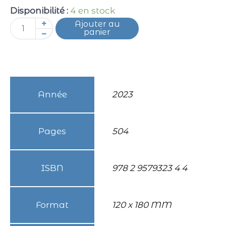
quantité
Disponibilité :
4 en stock
de
Ajouter au
Livie
panier
Morevi
et
les
passeurs
d'âmes
Année
2023
Pages
504
ISBN
978 2 9579323 4 4
Format
120 x 180 MM