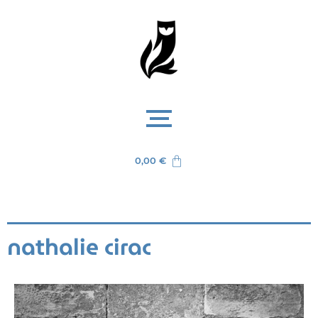
0,00
€
nathalie cirac