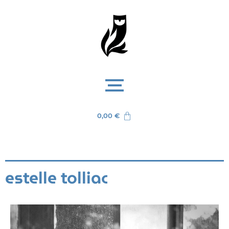
0,00
€
estelle tolliac