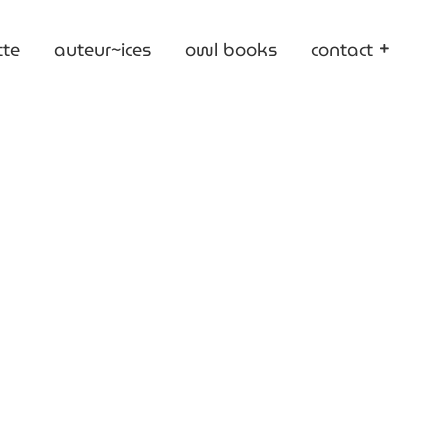
tte
auteur~ices
owl books
contact