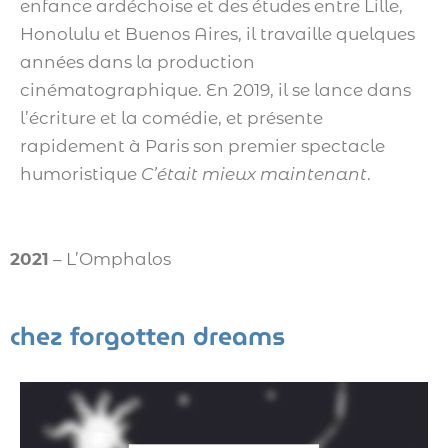
enfance ardéchoise et des études entre Lille,
Honolulu et Buenos Aires, il travaille quelques
années dans la production
cinématographique. En 2019, il se lance dans
l’écriture et la comédie, et présente
rapidement à Paris son premier spectacle
humoristique
C’était mieux maintenant
.
2021
– L’Omphalos
chez forgotten dreams